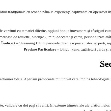
oturi tradiționale cu icoane până la experiențe captivante cu operatori live
e versiuni cu tematici diferite, opțiuni bonus inovatoare și câștiguri c
eroase de roulette, blackjack, mini-baccarat și cards, personalizate atât 
 În-direct
– Streaming HD în perioadă direct cu prezentatori experți, re
Produse Particulare
– Bingo, keno, zgârieturi cards și a
Se
 platformei totală. Aplicăm protocoale multinivel care îmbină tehnologiil
e, validare cu doi pași și verificări externe trimestriale ale platformelor