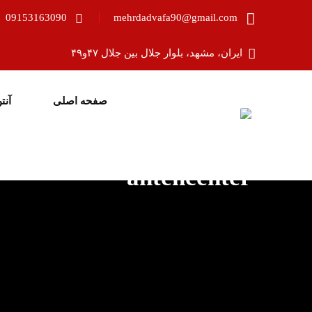
09153163090
mehrdadvafa90@gmail.com
ایران، مشهد، بلوار جلال بین جلال ۴۷و۴۹
صفحه اصلی
آنت