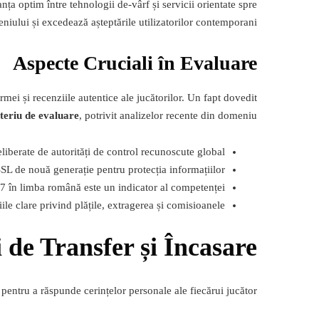
a optim între tehnologii de-vârf și servicii orientate spre
iului și excedează așteptările utilizatorilor contemporani.
Aspecte Cruciali în Evaluare
irmei și recenziile autentice ale jucătorilor. Un fapt dovedit
iteriu de evaluare
, potrivit analizelor recente din domeniu.
liberate de autorități de control recunoscute global
SSL de nouă generație pentru protecția informațiilor
/7 în limba română este un indicator al competenței
ile clare privind plățile, extragerea și comisioanele
 de Transfer și Încasare
pentru a răspunde cerințelor personale ale fiecărui jucător.