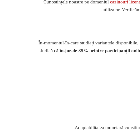
Cunoștințele noastre pe domeniul
cazinouri licen
utilizator. Verific
În-momentul-în-care studiați variantele disponibile, co
indică că
în-jur-de 85% printre participanții onli
Adaptabilitatea monetară constitui