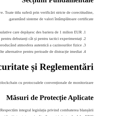
. Toate titlu suferă prin verificări stricte de corectitudine,
garantând sisteme de valori întâmplătoare certificate.
umulative care depășesc des bariera de 1 milion EUR
pentru debutanți cât și pentru tactici experimentați
producând atmosfera autentică a cazinourilor fizice
lte alternative pentru perioade de distracție imediat
curitate și Reglementări
e blockchain cu protocoalele convenționale de monitorizare.
Măsuri de Protecție Aplicate
. Respectăm integral legislația privind combaterea blanșării