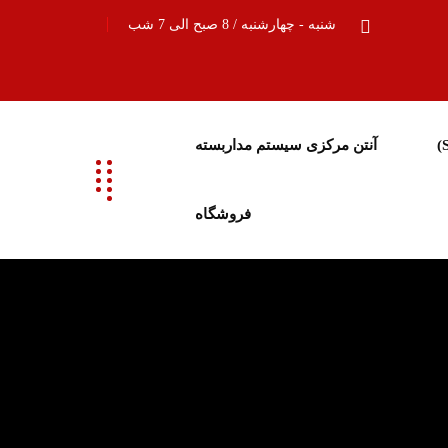
شنبه - چهارشنبه / 8 صبح الی 7 شب
آنتن مرکزی سیستم مداربسته
فروشگاه