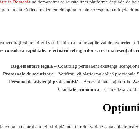
tiate in Romania
ne demonstrat că reușita unei platforme depinde de balanț
ăm permanent că fiecare elementele operaționale corespund cerințele domen
ncentrați-vă pe criterii verificabile ca autorizațiile valide, experiența f
ne consideră rapiditatea efectuării retragerilor ca cel mai esențial cr
Reglementare legală
– Controlați permanent existența licențelor e
Protocoale de securizare
– Verificați că platforma aplică protocoale 
Personal de asistență profesionistă
– Accesibilitatea ajutorului 24
Claritate economică
– Clauzele și condiți
Opțiuni
e coloana central a unei trăiri plăcute. Oferim variate canale de transfer 