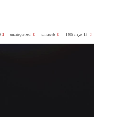
15 خرداد 1405
sainaweb
uncategorized
0