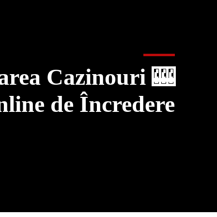
tarea Cazinouri
line de Încredere