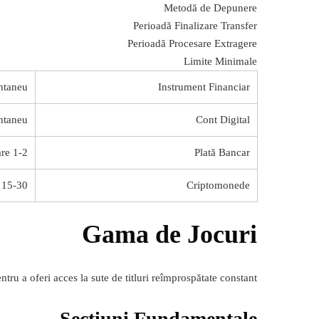
Metodă de Depunere
Perioadă Finalizare Transfer
Perioadă Procesare Extragere
Limite Minimale
ntaneu
Instrument Financiar
ntaneu
Cont Digital
1-2 perioade lucrătoare
Plată Bancar
15-30 de-minute
Criptomonede
Gama de Jocuri
 a oferi acces la sute de titluri reîmprospătate constant.
Secțiuni Fundamentale