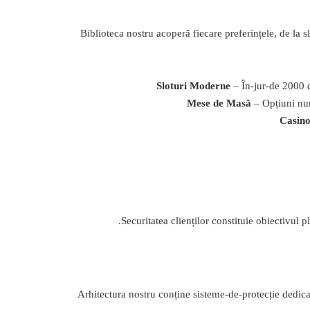
Biblioteca nostru acoperă fiecare preferințele, de la sl
Sloturi Moderne
– În-jur-de 2000 d
Mese de Masă
– Opțiuni num
Casino
Securitatea clienților constituie obiectivul
Arhitectura nostru conține sisteme-de-protecție dedicat