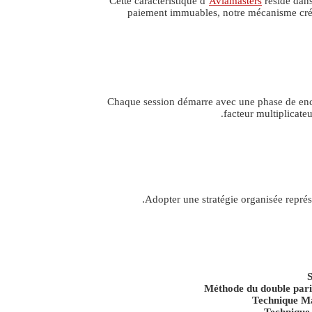
Cette caractéristique d’
Aviamasters
réside dans
paiement immuables, notre mécanisme crée 
Chaque session démarre avec une phase de ench
facteur multiplicateu
Adopter une stratégie organisée représ
S
Méthode du double pari
Technique Ma
Technique 