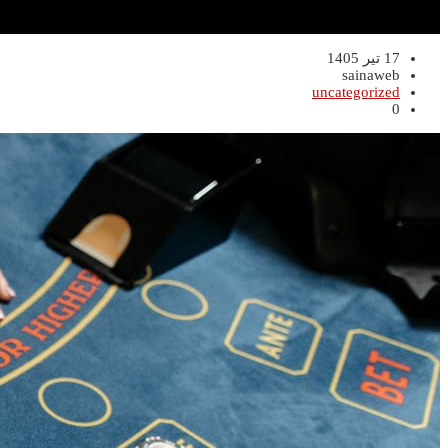
17 تیر 1405
sainaweb
uncategorized
0