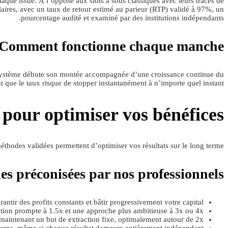
aque issue. À l’opposé aux slots à sous classiques avec leurs tracés de
aires, avec un taux de retour estimé au parieur (RTP) validé à 97%, un
pourcentage audité et examiné par des institutions indépendants.
Comment fonctionne chaque manche
e système débute son montée accompagnée d’une croissance continue du
ent que le taux risque de stopper instantanément à n’importe quel instant.
pour optimiser vos bénéfices
éthodes validées permettent d’optimiser vos résultats sur le long terme.
s préconisées par nos professionnels
antir des profits constants et bâtir progressivement votre capital
tion prompte à 1.5x et une approche plus ambitieuse à 3x ou 4x
aintenant un but de extraction fixe, optimalement autour de 2x
atterns, même si chaque résultat demeure entièrement indépendant