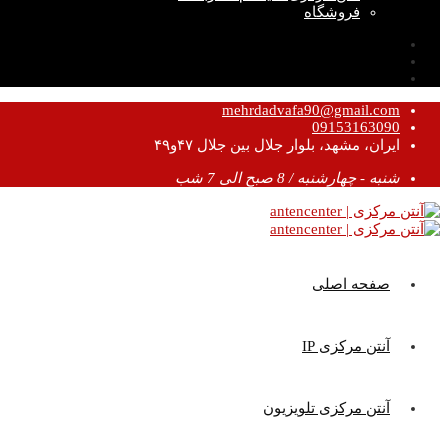
فروشگاه
mehrdadvafa90@gmail.com
09153163090
ایران، مشهد، بلوار جلال بین جلال ۴۷و۴۹
شنبه - چهارشنبه / 8 صبح الی 7 شب
صفحه اصلی
آنتن مرکزی IP
آنتن مرکزی تلویزیون