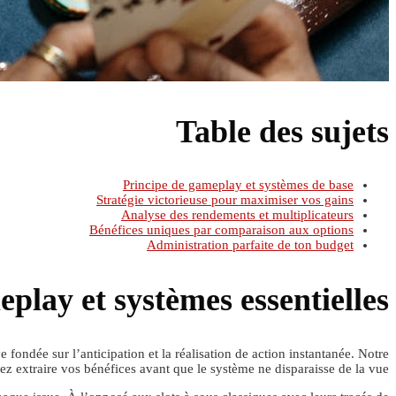
Table des sujets
Principe de gameplay et systèmes de base
Stratégie victorieuse pour maximiser vos gains
Analyse des rendements et multiplicateurs
Bénéfices uniques par comparaison aux options
Administration parfaite de ton budget
play et systèmes essentielles
ondée sur l’anticipation et la réalisation de action instantanée. Notre
ez extraire vos bénéfices avant que le système ne disparaisse de la vue.