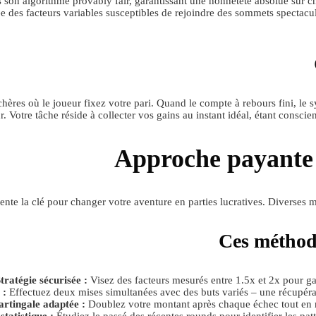
 son algorithme provably fair, garantissant une honnêteté absolue sur ch
des facteurs variables susceptibles de rejoindre des sommets spectacul
ères où le joueur fixez votre pari. Quand le compte à rebours fini, l
r. Votre tâche réside à collecter vos gains au instant idéal, étant consci
Approche payante 
ente la clé pour changer votre aventure en parties lucratives. Diverses m
Ces méthode
tratégie sécurisée :
Visez des facteurs mesurés entre 1.5x et 2x pour gar
 :
Effectuez deux mises simultanées avec des buts variés – une récupéra
rtingale adaptée :
Doublez votre montant après chaque échec tout en m
statistique :
Étudiez le passé des récentes rounds pour identifier les p